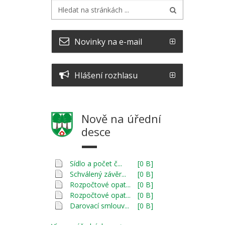
Novinky na e-mail
Hlášení rozhlasu
Nově na úřední
desce
Sídlo a počet č...
[0 B]
Schválený závěr...
[0 B]
Rozpočtové opat...
[0 B]
Rozpočtové opat...
[0 B]
Darovací smlouv...
[0 B]