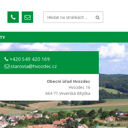
TY
+420 549 420 169
starosta@hvozdec.cz
Obecní úřad Hvozdec
Hvozdec 16
664 71 Veverská Bítýška