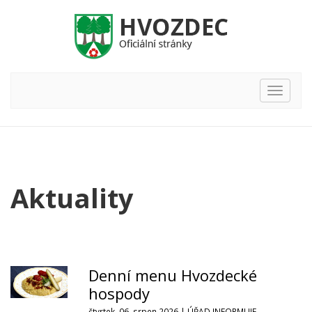
Hlavní
nabídka
Aktuality
Denní menu Hvozdecké
hospody
čtvrtek, 06. srpen 2026 |
ÚŘAD INFORMUJE