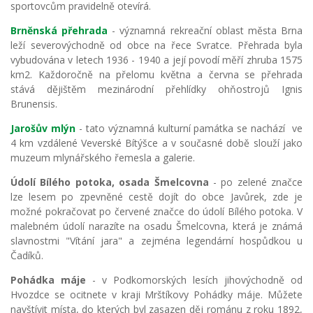
sportovcům pravidelně otevírá.
Brněnská přehrada
- významná rekreační oblast města Brna
leží severovýchodně od obce na řece Svratce. Přehrada byla
vybudována v letech 1936 - 1940 a její povodí měří zhruba 1575
km2. Každoročně na přelomu května a června se přehrada
stává dějištěm mezinárodní přehlídky ohňostrojů Ignis
Brunensis.
Jarošův mlýn
- tato významná kulturní památka se nachází ve
4 km vzdálené Veverské Bítýšce a v současné době slouží jako
muzeum mlynářského řemesla a galerie.
Údolí Bílého potoka, osada Šmelcovna
- po zelené značce
lze lesem po zpevněné cestě dojít do obce Javůrek, zde je
možné pokračovat po červené značce do údolí Bílého potoka. V
malebném údolí narazíte na osadu Šmelcovna, která je známá
slavnostmi "Vítání jara" a zejména legendární hospůdkou u
Čadíků.
Pohádka máje
- v Podkomorských lesích jihovýchodně od
Hvozdce se ocitnete v kraji Mrštíkovy Pohádky máje. Můžete
navštívit místa, do kterých byl zasazen děj románu z roku 1892,