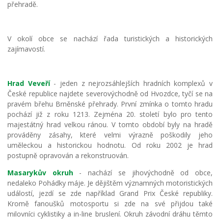
přehradě.
V okolí obce se nachází řada turistických a historických
zajímavostí.
Hrad Veveří
- jeden z nejrozsáhlejších hradních komplexů v
České republice najdete severovýchodně od Hvozdce, tyčí se na
pravém břehu Brněnské přehrady. První zmínka o tomto hradu
pochází již z roku 1213. Zejména 20. století bylo pro tento
majestátný hrad velkou ránou. V tomto období byly na hradě
prováděny zásahy, které velmi výrazně poškodily jeho
uměleckou a historickou hodnotu. Od roku 2002 je hrad
postupně opravován a rekonstruován.
Masarykův okruh
- nachází se jihovýchodně od obce,
nedaleko Pohádky máje. Je dějištěm významných motoristických
událostí, jezdí se zde například Grand Prix České republiky.
Kromě fanoušků motosportu si zde na své přijdou také
milovníci cyklistiky a in-line bruslení. Okruh závodní dráhu těmto