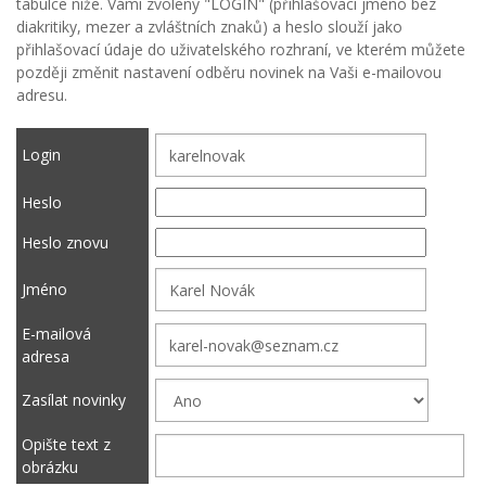
tabulce níže. Vámi zvolený "LOGIN" (přihlašovací jméno bez
diakritiky, mezer a zvláštních znaků) a heslo slouží jako
přihlašovací údaje do uživatelského rozhraní, ve kterém můžete
později změnit nastavení odběru novinek na Vaši e-mailovou
adresu.
Login
Heslo
Heslo znovu
Jméno
E-mailová
adresa
Zasílat novinky
Opište text z
obrázku