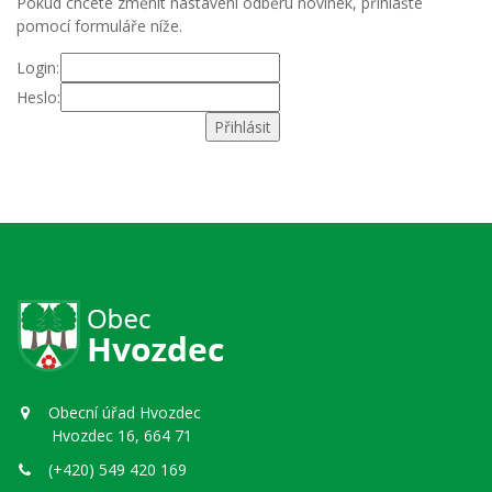
Pokud chcete změnit nastavení odběru novinek, přihlašte
pomocí formuláře níže.
Login:
Heslo:
Obecní úřad Hvozdec
Hvozdec 16, 664 71
(+420) 549 420 169