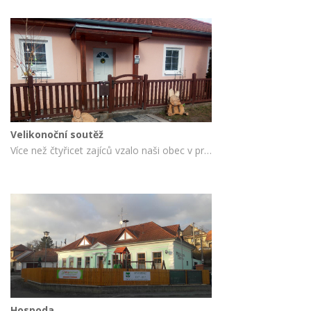
Velikonoční soutěž
Více než čtyřicet zajíců vzalo naši obec v průběhu Velikonoc útokem. Děkujeme za velkou účast ve velikonoční soutěži 'Zajícova velikonoční výzva' a pojďme se společně podívat jak krásné zajíce vyrobili hvozdecké děti.
Hospoda