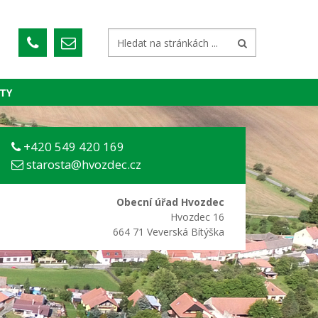
TY
+420 549 420 169
starosta@hvozdec.cz
Obecní úřad Hvozdec
Hvozdec 16
664 71 Veverská Bítýška