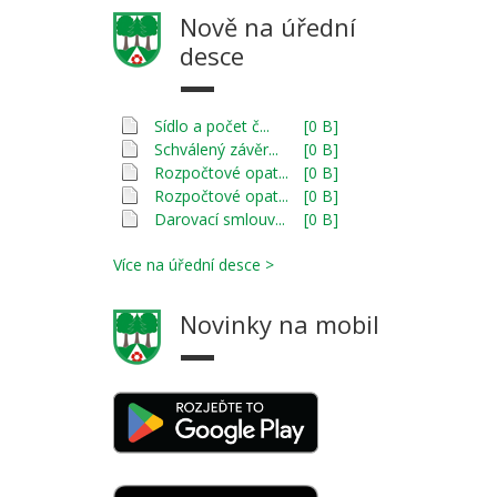
Nově na úřední
desce
Sídlo a počet č...
[0 B]
Schválený závěr...
[0 B]
Rozpočtové opat...
[0 B]
Rozpočtové opat...
[0 B]
Darovací smlouv...
[0 B]
Více na úřední desce >
Novinky na mobil