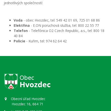
jednotlivých společností:
Voda
- obec Hvozdec, tel: 549 42 01 69, 725 01 68 86
Elektřina
- E.ON poruchová služba, tel: 800 22 55 77
Telefon
- Telefónica O2 Czech Republic, a.s., tel: 800 18
40 84
Policie
- Kuřim, tel: 974 62 64 42
Obecní úřad Hvozdec
Hvozdec 16, 664 71