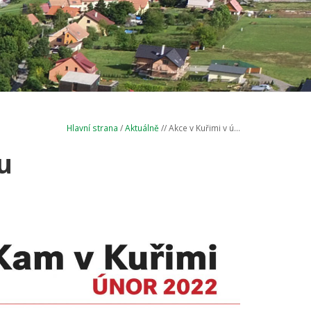
Hlavní strana
/
Aktuálně
// Akce v Kuřimi v ú...
u