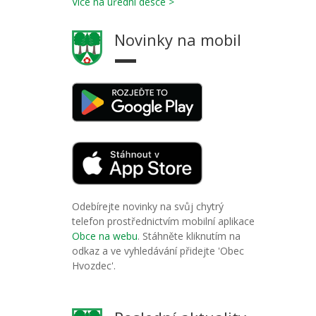
Více na úřední desce >
Novinky na mobil
Odebírejte novinky na svůj chytrý
telefon prostřednictvím mobilní aplikace
Obce na webu
. Stáhněte kliknutím na
odkaz a ve vyhledávání přidejte 'Obec
Hvozdec'.