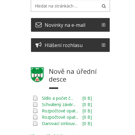
Novinky na e-mail
Hlášení rozhlasu
Nově na úřední
desce
Sídlo a počet č...
[0 B]
Schválený závěr...
[0 B]
Rozpočtové opat...
[0 B]
Rozpočtové opat...
[0 B]
Darovací smlouv...
[0 B]