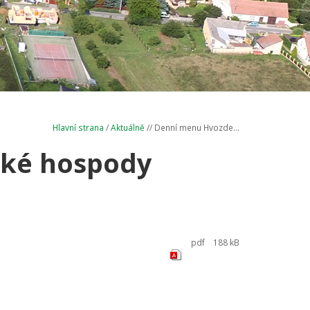
Hlavní strana
/
Aktuálně
// Denní menu Hvozde...
ké hospody
pdf
188 kB