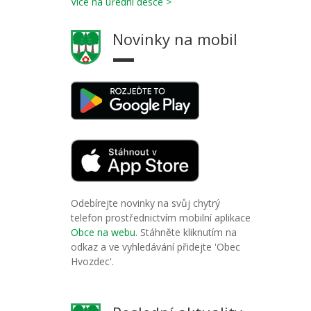
Více na úřední desce >
Novinky na mobil
Odebírejte novinky na svůj chytrý
telefon prostřednictvím mobilní aplikace
Obce na webu
. Stáhněte kliknutím na
odkaz a ve vyhledávání přidejte 'Obec
Hvozdec'.