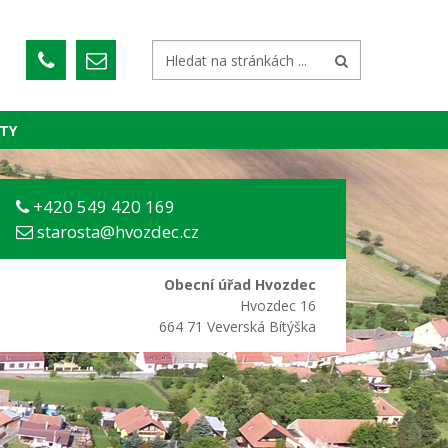
TY
+420 549 420 169
starosta@hvozdec.cz
Obecní úřad Hvozdec
Hvozdec 16
664 71 Veverská Bítýška