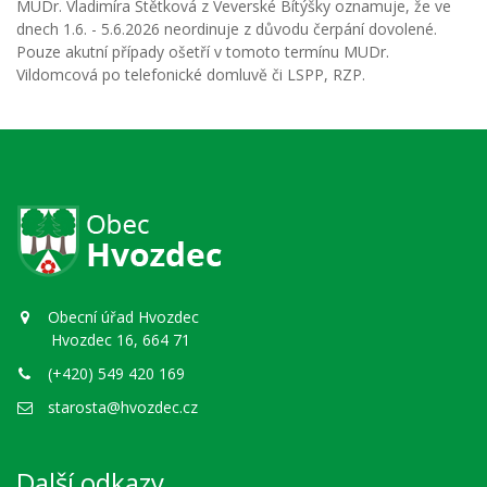
MUDr. Vladimíra Štětková z Veverské Bítýšky oznamuje, že ve
dnech 1.6. - 5.6.2026 neordinuje z důvodu čerpání dovolené.
Pouze akutní případy ošetří v tomoto termínu MUDr.
Vildomcová po telefonické domluvě či LSPP, RZP.
Obecní úřad Hvozdec
Hvozdec 16, 664 71
(+420) 549 420 169
starosta@hvozdec.cz
Další odkazy