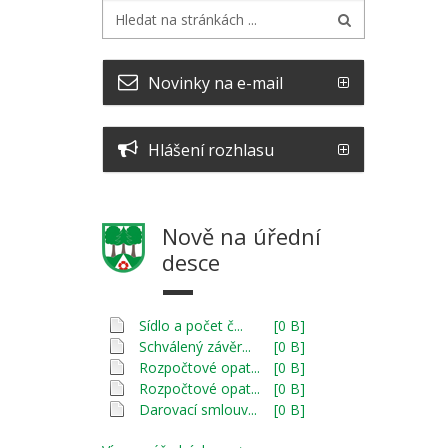
Novinky na e-mail
Hlášení rozhlasu
Nově na úřední
desce
Sídlo a počet č...
[0 B]
Schválený závěr...
[0 B]
Rozpočtové opat...
[0 B]
Rozpočtové opat...
[0 B]
Darovací smlouv...
[0 B]