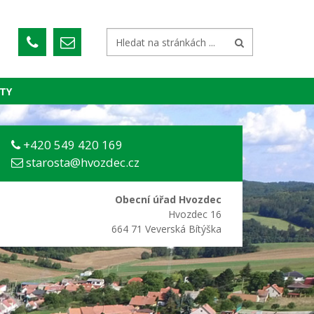
TY
+420 549 420 169
starosta@hvozdec.cz
Obecní úřad Hvozdec
Hvozdec 16
664 71 Veverská Bítýška