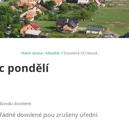
Hlavní strana
/
Aktuálně
// Dovolená OÚ Hvozd...
 pondělí
 důvodu dovolené.
řádné dovolené jsou zrušeny úřední