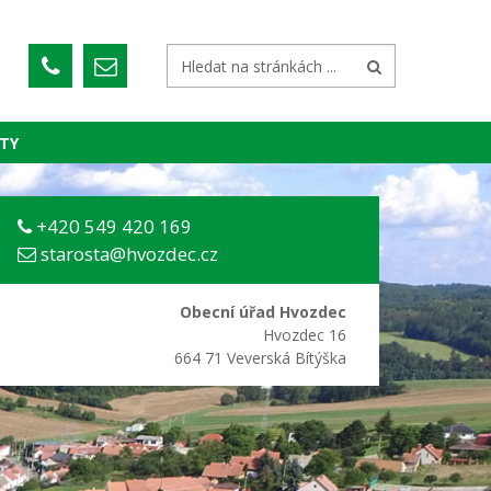
TY
+420 549 420 169
starosta@hvozdec.cz
Obecní úřad Hvozdec
Hvozdec 16
664 71 Veverská Bítýška