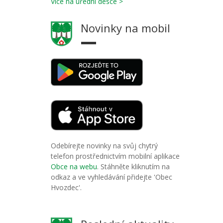
Více na úřední desce >
Novinky na mobil
Odebírejte novinky na svůj chytrý
telefon prostřednictvím mobilní aplikace
Obce na webu
. Stáhněte kliknutím na
odkaz a ve vyhledávání přidejte 'Obec
Hvozdec'.