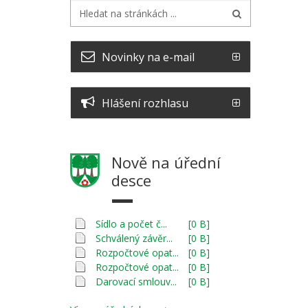
Novinky na e-mail
Hlášení rozhlasu
Nově na úřední
desce
Sídlo a počet č...
[0 B]
Schválený závěr...
[0 B]
Rozpočtové opat...
[0 B]
Rozpočtové opat...
[0 B]
Darovací smlouv...
[0 B]