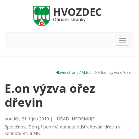
Hlavní
nabídka
Hlavní strana
/
Aktuálně
// E.on výzva ořez d...
E.on výzva ořez
dřevin
pondělí, 21. říjen 2019 |
ÚŘAD INFORMUJE
Společnost E.on připomíná nutnost odstraňování dřevin v
koridoru VN a NN.