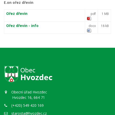
E.on ořez dřevin
Ořez dřevin
pdf
1 MB
Ořez dřevin - info
docx
18 kB
Obecní úřad Hvozdec
Hvozdec 16, 664 71
(+420) 549 420 169
starosta@hvozdec.cz