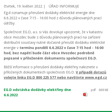
čtvrtek, 19. květen 2022 |
ÚŘAD INFORMUJE
Eg.d oznamuje přerušení dodávky elektrické energie dne
6.6.2022 v čase 7:15 - 16:00 hod z důvodu plánovaných prací
údržby.
Společnost EG.D, a.s. si Vás dovoluje upozornit, že v katastru
obce Hvozdec bude z důvodu plánovaných prací na zařízení
distribuční soustavy nutné dočasně přerušit dodávku elektrické
energie v
termínu pondělí 6.6.2022 v čase 7:15 hod - 16:00
hod, bez napětí bude část obce Hvozdec podrobně
popsané v přiloženém dokumentu společnosti EG.D.
Bližší informace o přerušení dodávky elektřiny naleznete v
příložených dokumentech společnosti EG.D.
V případě dotazů
volejte linku EG.D 800 225 577 nebo navštivte www.egd.cz
EG.D odstávka dodávky elektřiny dne
pdf
669 kB
6.6.2022