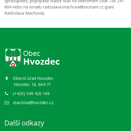
zpřístupnění, popřípadě hlaste stav na telefonním čísle 736 247
804 nebo na emailu radoslava.machova@seznam.cz (paní
Radoslava Machová).
Obecní úřad Hvozdec
Hvozdec 16, 664 71
(+420) 549 420 169
starosta@hvozdec.cz
Další odkazy