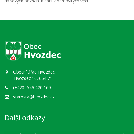
daňových přiznání k dani z nemovitých věcí.
Obecní úřad Hvozdec
Hvozdec 16, 664 71
(+420) 549 420 169
starosta@hvozdec.cz
Další odkazy