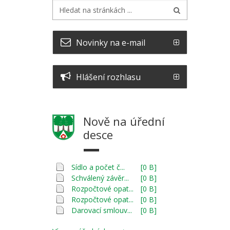
Novinky na e-mail
Hlášení rozhlasu
Nově na úřední
desce
Sídlo a počet č...
[0 B]
Schválený závěr...
[0 B]
Rozpočtové opat...
[0 B]
Rozpočtové opat...
[0 B]
Darovací smlouv...
[0 B]