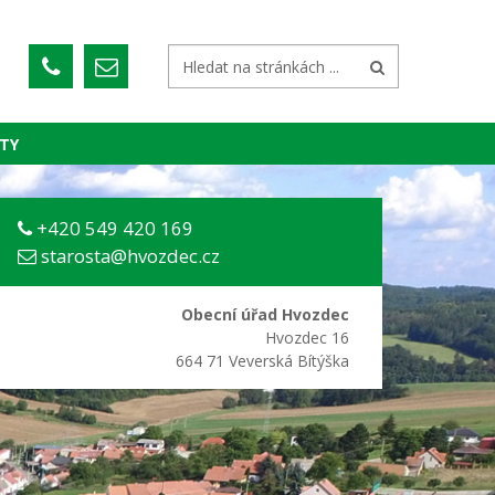
TY
+420 549 420 169
starosta@hvozdec.cz
Obecní úřad Hvozdec
Hvozdec 16
664 71 Veverská Bítýška