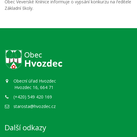
Obec Veverské Knínice informuje o vypsání konkurzu na ředitele
Základní školy.
Obecní úřad Hvozdec
Hvozdec 16, 664 71
(+420) 549 420 169
starosta@hvozdec.cz
Další odkazy