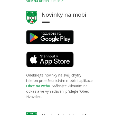
Více na úřední desce >
Novinky na mobil
Odebírejte novinky na svůj chytrý
telefon prostřednictvím mobilní aplikace
Obce na webu
. Stáhněte kliknutím na
odkaz a ve vyhledávání přidejte 'Obec
Hvozdec'.