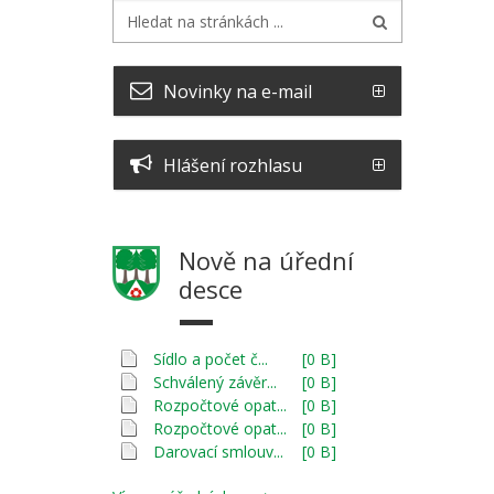
Novinky na e-mail
Hlášení rozhlasu
Nově na úřední
desce
Sídlo a počet č...
[0 B]
Schválený závěr...
[0 B]
Rozpočtové opat...
[0 B]
Rozpočtové opat...
[0 B]
Darovací smlouv...
[0 B]