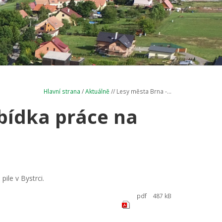
Hlavní strana
/
Aktuálně
// Lesy města Brna -...
bídka práce na
ile v Bystrci.
pdf
487 kB