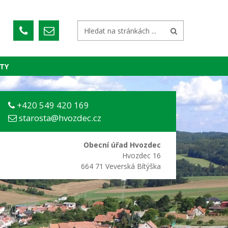
TY
+420 549 420 169
starosta@hvozdec.cz
Obecní úřad Hvozdec
Hvozdec 16
664 71 Veverská Bítýška