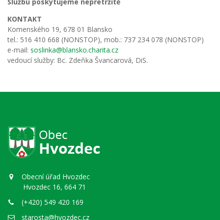
Službu poskytujeme nepřetržitě
KONTAKT
Komenského 19, 678 01 Blansko
tel.: 516 410 668 (NONSTOP), mob.: 737 234 078 (NONSTOP)
e-mail:
soslinka@blansko.charita.cz
vedoucí služby: Bc. Zdeňka Švancarová, DiS.
Obecní úřad Hvozdec
Hvozdec 16, 664 71
(+420) 549 420 169
starosta@hvozdec.cz