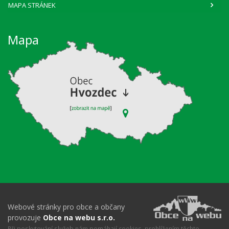
MAPA STRÁNEK
Mapa
Webové stránky pro obce a občany
provozuje
Obce na webu s.r.o.
Při poskytování služeb nám pomáhají cookies, prohlížením těchto