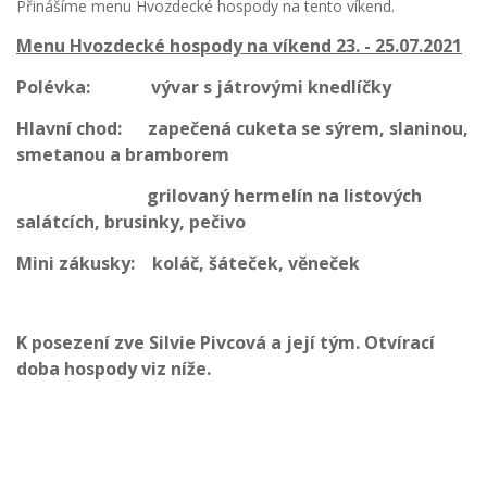
Přinášíme menu Hvozdecké hospody na tento víkend.
Menu Hvozdecké hospody na víkend 23. - 25.07.2021
Polévka: vývar s játrovými knedlíčky
Hlavní chod: zapečená cuketa se sýrem, slaninou,
smetanou a bramborem
grilovaný hermelín na listových
salátcích, brusinky, pečivo
Mini zákusky: koláč, šáteček, věneček
K posezení zve Silvie Pivcová a její tým. Otvírací
doba hospody viz níže.