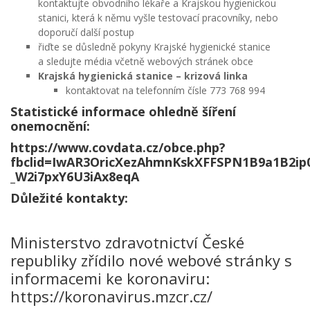
kontaktujte obvodního lékaře a Krajskou hygienickou
stanici, která k němu vyšle testovací pracovníky, nebo
doporučí další postup
řiďte se důsledně pokyny Krajské hygienické stanice
a sledujte média včetně webových stránek obce
Krajská hygienická stanice – krizová linka
kontaktovat na telefonním čísle 773 768 994
Statistické informace ohledně šíření
onemocnění:
https://www.covdata.cz/obce.php?
fbclid=IwAR3OricXezAhmnKskXFFSPN1B9a1B2ip
_W2i7pxY6U3iAx8eqA
Důležité kontakty:
Ministerstvo zdravotnictví České
republiky zřídilo nové webové stránky s
informacemi ke koronaviru:
https://koronavirus.mzcr.cz/