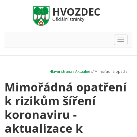
Hlavní
nabídka
Hlavní strana
/
Aktuálně
// Mimořádná opatřen...
Mimořádná opatření
k rizikům šíření
koronaviru -
aktualizace k