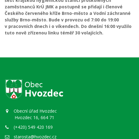
šest krajskou hygi
enickou stanicí proškolených
zaměstnanců KrÚ JMK a postupně se přidají i členové
Českého červeného kříže Brno-město a Vodní záchranné
služby Brno-město. Bude v provozu od 7:00 do 19:00
v pracovních dnech i o víkendech. Do dnešní 16:00 využilo
tuto nově zřízenou linku téměř 30 volajících.
Obecní úřad Hvozdec
Hvozdec 16, 664 71
(+420) 549 420 169
starosta@hvozdec.cz