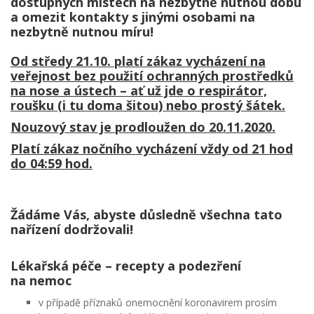
dostupných místech na nezbytně nutnou dobu
a omezit kontakty s jinými osobami na
nezbytně nutnou míru!
Od středy 21.10. platí zákaz vycházení na
veřejnost bez použití ochranných prostředků
na nose a ústech – ať už jde o respirátor,
roušku (i tu doma šitou) nebo prostý šátek.
Nouzový stav je prodloužen do 20.11.2020.
Platí zákaz nočního vycházení vždy od 21 hod
do 04:59 hod.
Žádáme Vás, abyste důsledně všechna tato
nařízení dodržovali!
Lékařská péče – recepty a podezření
na nemoc
v případě příznaků onemocnění koronavirem prosím