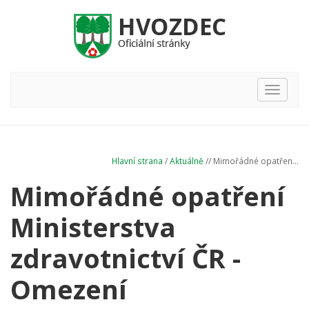
Hlavní
nabídka
Hlavní strana
/
Aktuálně
// Mimořádné opatřen...
Mimořádné opatření
Ministerstva
zdravotnictví ČR -
Omezení