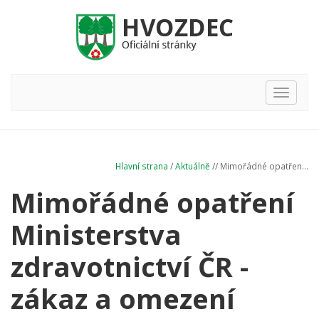
Hlavní
nabídka
Hlavní strana
/
Aktuálně
// Mimořádné opatřen...
Mimořádné opatření
Ministerstva
zdravotnictví ČR -
zákaz a omezení