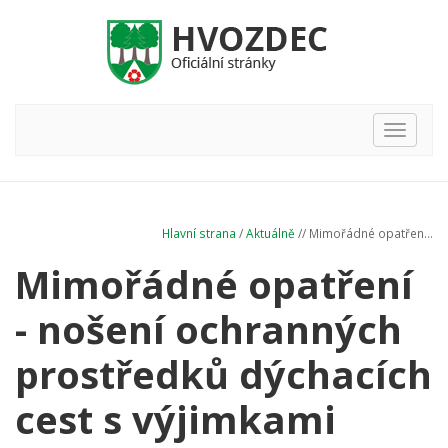
Hlavní
nabídka
Hlavní strana
/
Aktuálně
// Mimořádné opatřen...
Mimořádné opatření
- nošení ochranných
prostředků dýchacích
cest s výjimkami