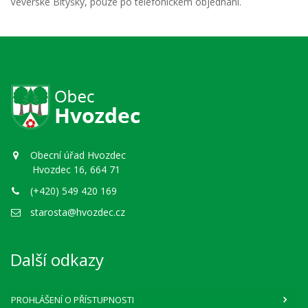
Veverské Bítýšky, pouze po telefonickém objednání.
Obecní úřad Hvozdec
Hvozdec 16, 664 71
(+420) 549 420 169
starosta@hvozdec.cz
Další odkazy
PROHLÁŠENÍ O PŘÍSTUPNOSTI