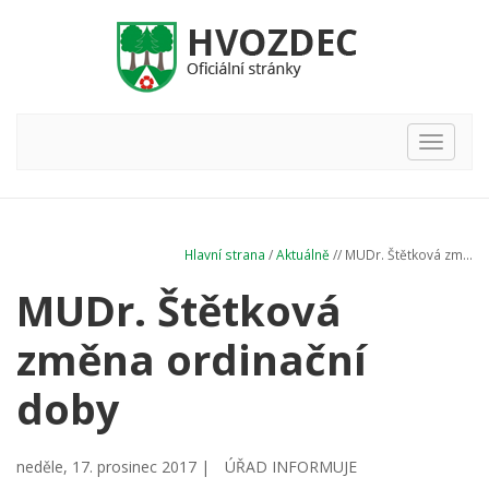
Hlavní
nabídka
Hlavní strana
/
Aktuálně
// MUDr. Štětková zm...
MUDr. Štětková
změna ordinační
doby
neděle, 17. prosinec 2017 |
ÚŘAD INFORMUJE