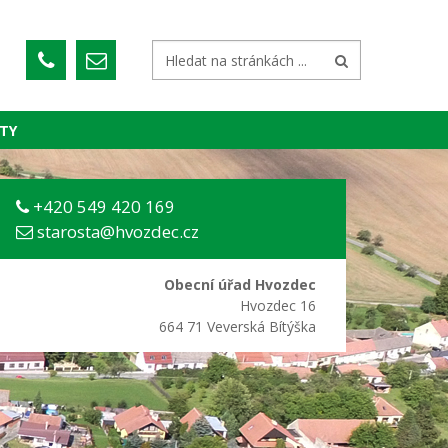
TY
+420 549 420 169
starosta@hvozdec.cz
Obecní úřad Hvozdec
Hvozdec 16
664 71 Veverská Bítýška