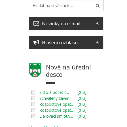
Novinky na e-mail
Hlášení rozhlasu
Nově na úřední
desce
Sídlo a počet č...
[0 B]
Schválený závěr...
[0 B]
Rozpočtové opat...
[0 B]
Rozpočtové opat...
[0 B]
Darovací smlouv...
[0 B]