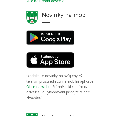
Více na úřední desce >
Novinky na mobil
Odebírejte novinky na svůj chytrý
telefon prostřednictvím mobilní aplikace
Obce na webu
. Stáhněte kliknutím na
odkaz a ve vyhledávání přidejte 'Obec
Hvozdec'.