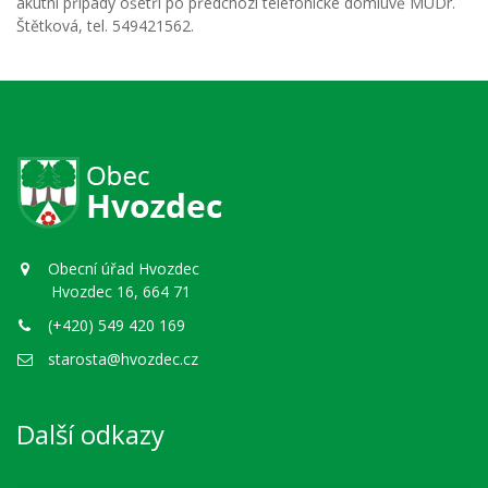
akutní případy ošetří po předchozí telefonické domluvě MUDr.
Štětková, tel. 549421562.
Obecní úřad Hvozdec
Hvozdec 16, 664 71
(+420) 549 420 169
starosta@hvozdec.cz
Další odkazy