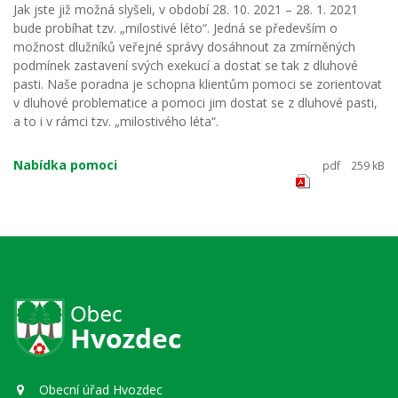
Jak jste již možná slyšeli, v období 28. 10. 2021 – 28. 1. 2021
bude probíhat tzv. „milostivé léto“. Jedná se především o
možnost dlužníků veřejné správy dosáhnout za zmírněných
podmínek zastavení svých exekucí a dostat se tak z dluhové
pasti. Naše poradna je schopna klientům pomoci se zorientovat
v dluhové problematice a pomoci jim dostat se z dluhové pasti,
a to i v rámci tzv. „milostivého léta“.
Nabídka pomoci
pdf
259 kB
Obecní úřad Hvozdec