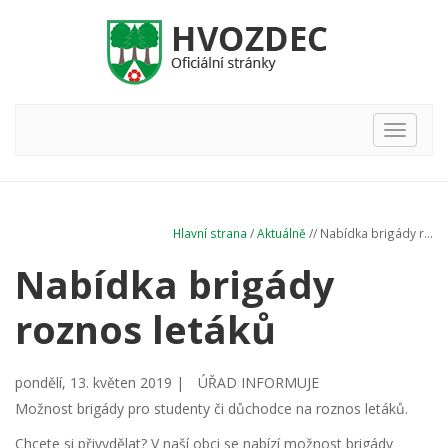
Hlavní
nabídka
Hlavní strana
/
Aktuálně
// Nabídka brigády r...
Nabídka brigády
roznos letáků
pondělí, 13. květen 2019 |
ÚŘAD INFORMUJE
Možnost brigády pro studenty či důchodce na roznos letáků.
Chcete si přivydělat? V naší obci se nabízí možnost brigády