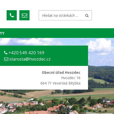
TY
+420 549 420 169
starosta@hvozdec.cz
Obecní úřad Hvozdec
Hvozdec 16
664 71 Veverská Bítýška