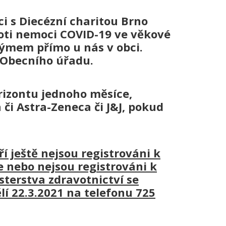
i s Diecézní charitou Brno
oti nemoci COVID-19 ve věkové
ýmem přímo u nás v obci.
 Obecního úřadu.
rizontu jednoho měsíce,
či Astra-Zeneca či J&J, pokud
ří ještě nejsou registrováni k
 nebo nejsou registrováni k
sterstva zdravotnictví se
lí 22.3.2021 na telefonu 725