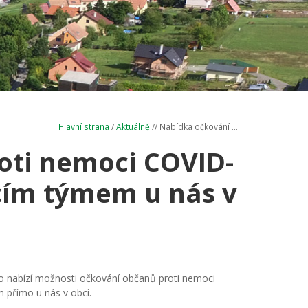
Hlavní strana
/
Aktuálně
// Nabídka očkování ...
oti nemoci COVID-
cím týmem u nás v
no nabízí možnosti očkování občanů proti nemoci
 přímo u nás v obci.