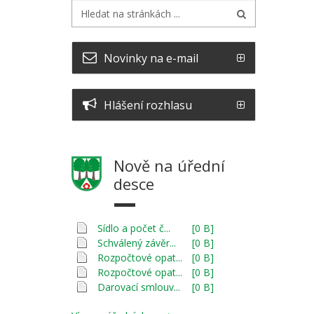
Novinky na e-mail
Hlášení rozhlasu
Nově na úřední
desce
Sídlo a počet č...
[0 B]
Schválený závěr...
[0 B]
Rozpočtové opat...
[0 B]
Rozpočtové opat...
[0 B]
Darovací smlouv...
[0 B]