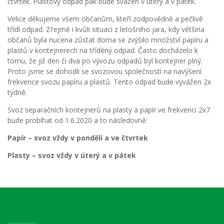
čtvrtek. Plastový odpad pak bude svážen v úterý a v pátek.
Velice děkujeme všem občanům, kteří zodpovědně a pečlivě
třídí odpad. Zřejmě i kvůli situaci z letošního jara, kdy většina
občanů byla nucena zůstat doma se zvýšilo množství papíru a
plastů v kontejnerech na tříděný odpad. Často docházelo k
tomu, že již den či dva po vývozu odpadů byl kontejner plný.
Proto jsme se dohodli se svozovou společností na navýšení
frekvence svozu papíru a plastů. Tento odpad bude vyvážen 2x
týdně.
Svoz separačních kontejnerů na plasty a papír ve frekvenci 2x7
bude probíhat od 1.6.2020 a to následovně:
Papír – svoz vždy v pondělí a ve čtvrtek
Plasty – svoz vždy v úterý a v pátek