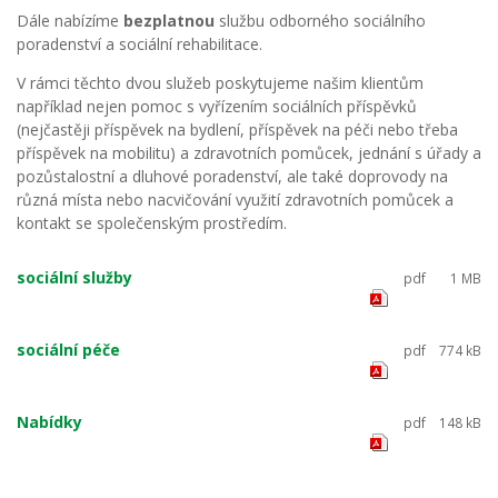
Dále nabízíme
bezplatnou
službu odborného sociálního
poradenství a sociální rehabilitace.
V rámci těchto dvou služeb poskytujeme našim klientům
například nejen pomoc s vyřízením sociálních příspěvků
(nejčastěji příspěvek na bydlení, příspěvek na péči nebo třeba
příspěvek na mobilitu) a zdravotních pomůcek, jednání s úřady a
pozůstalostní a dluhové poradenství, ale také doprovody na
různá místa nebo nacvičování využití zdravotních pomůcek a
kontakt se společenským prostředím.
sociální služby
pdf
1 MB
sociální péče
pdf
774 kB
Nabídky
pdf
148 kB