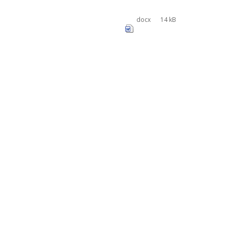
docx
14 kB