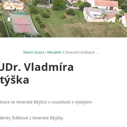
Hlavní strana
/
Aktuálně
// Omezení ordinace ...
UDr. Vladmíra
ítýška
ace ve Veverské Bítýšce v souvislosti s výskytem
míry Štětkové z Veverské Bítýšky.