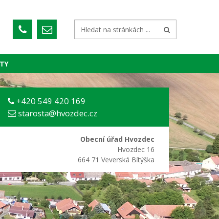
TY
+420 549 420 169
starosta@hvozdec.cz
Obecní úřad Hvozdec
Hvozdec 16
664 71 Veverská Bítýška