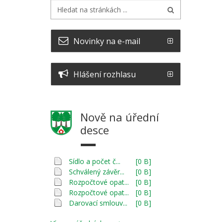
Novinky na e-mail
Hlášení rozhlasu
Nově na úřední
desce
Sídlo a počet č...
[0 B]
Schválený závěr...
[0 B]
Rozpočtové opat...
[0 B]
Rozpočtové opat...
[0 B]
Darovací smlouv...
[0 B]