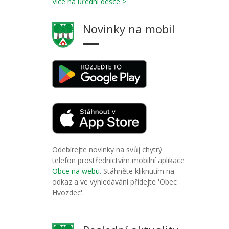
Více na úřední desce >
Novinky na mobil
Odebírejte novinky na svůj chytrý
telefon prostřednictvím mobilní aplikace
Obce na webu
. Stáhněte kliknutím na
odkaz a ve vyhledávání přidejte 'Obec
Hvozdec'.