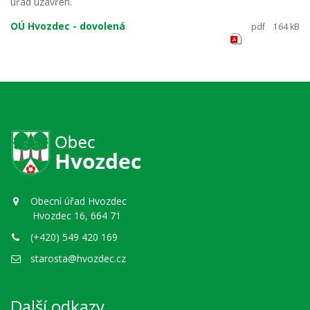
úřad uzavřen.
OÚ Hvozdec - dovolená
pdf
164 kB
Obecní úřad Hvozdec
Hvozdec 16, 664 71
(+420) 549 420 169
starosta@hvozdec.cz
Další odkazy