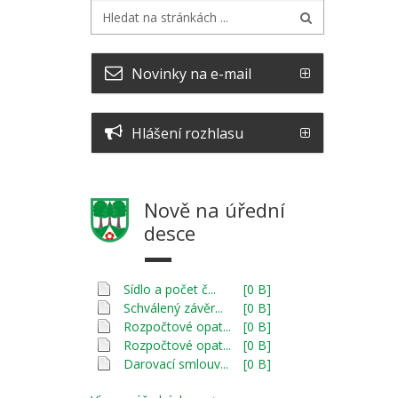
Novinky na e-mail
Hlášení rozhlasu
Nově na úřední
desce
Sídlo a počet č...
[0 B]
Schválený závěr...
[0 B]
Rozpočtové opat...
[0 B]
Rozpočtové opat...
[0 B]
Darovací smlouv...
[0 B]