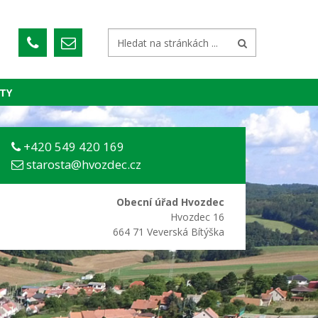
TY
+420 549 420 169
starosta@hvozdec.cz
Obecní úřad Hvozdec
Hvozdec 16
664 71 Veverská Bítýška