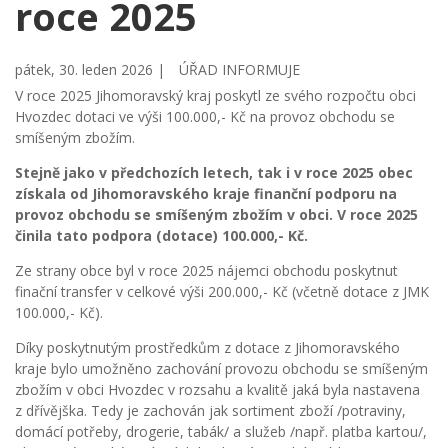
roce 2025
pátek, 30. leden 2026 |
ÚŘAD INFORMUJE
V roce 2025 Jihomoravský kraj poskytl ze svého rozpočtu obci
Hvozdec dotaci ve výši 100.000,- Kč na provoz obchodu se
smíšeným zbožím.
Stejně jako v předchozích letech, tak i v roce 2025 obec
získala od Jihomoravského kraje finanční podporu na
provoz obchodu se smíšeným zbožím v obci. V roce 2025
činila tato podpora (dotace) 100.000,- Kč.
Ze strany obce byl v roce 2025 nájemci obchodu poskytnut
finační transfer v celkové výši 200.000,- Kč (včetně dotace z JMK
100.000,- Kč).
Díky poskytnutým prostředkům z dotace z Jihomoravského
kraje bylo umožněno zachování provozu obchodu se smíšeným
zbožím v obci Hvozdec v rozsahu a kvalitě jaká byla nastavena
z dřívějška. Tedy je zachován jak sortiment zboží /potraviny,
domácí potřeby, drogerie, tabák/ a služeb /např. platba kartou/,