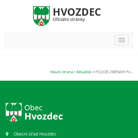
Hlavní
nabídka
Hlavní strana
/
Aktuálně
// POZOR ZMĚNA!!! Po...
Obecní úřad Hvozdec