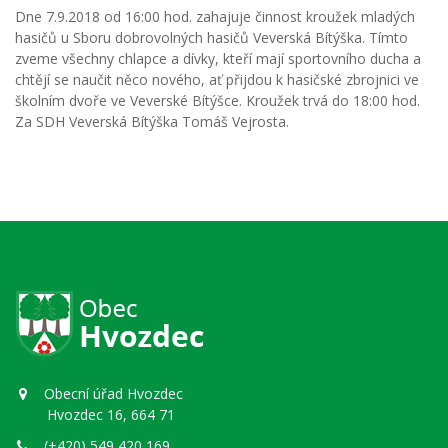
Dne 7.9.2018 od 16:00 hod. zahajuje činnost kroužek mladých
hasičů u Sboru dobrovolných hasičů Veverská Bítýška. Tímto
zveme všechny chlapce a dívky, kteří mají sportovního ducha a
chtějí se naučit něco nového, ať přijdou k hasičské zbrojnici ve
školním dvoře ve Veverské Bítýšce. Kroužek trvá do 18:00 hod.
Za SDH Veverská Bítýška Tomáš Vejrosta.
Obecní úřad Hvozdec
Hvozdec 16, 664 71
(+420) 549 420 169