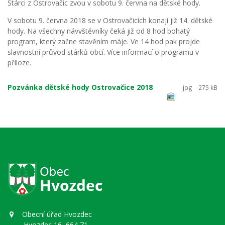
Stárci z Ostrovačic zvou v sobotu 9. června na dětské hody.
V sobotu 9. června 2018 se v Ostrovačicích konají již 14. dětské
hody. Na všechny návvštěvníky čeká již od 8 hod bohatý
program, který začne stavěním máje. Ve 14 hod pak projde
slavnostní průvod stárků obcí. Více informací o programu v
příloze.
Pozvánka dětské hody Ostrovačice 2018
jpg
275 kB
Obecní úřad Hvozdec
Hvozdec 16, 664 71