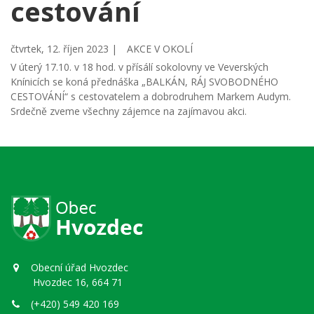
cestování
čtvrtek, 12. říjen 2023 |
AKCE V OKOLÍ
V úterý 17.10. v 18 hod. v přísálí sokolovny ve Veverských
Knínicích se koná přednáška „BALKÁN, RÁJ SVOBODNÉHO
CESTOVÁNÍ“ s cestovatelem a dobrodruhem Markem Audym.
Srdečně zveme všechny zájemce na zajímavou akci.
Obecní úřad Hvozdec
Hvozdec 16, 664 71
(+420) 549 420 169