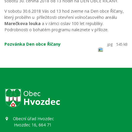
sobotu 30. června 2018 od 13 hodin na DEN OBCE ŘÍČANY.
V sobotu 30.6.2018 Vás od 13 hod zveme na Den obce Říčany,
který proběhn u příležitosti otevření volnočasového areálu
Marečkova louka
a v rámci oslav 100 let republiky.
Podrobnosti o bohatém programu naleznete v příloze.
Pozvánka Den obce Říčany
jpg
545 kB
Obecní úřad Hvozdec
Hvozdec 16, 664 71