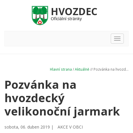
Hlavní
nabídka
Hlavní strana
/
Aktuálně
// Pozvánka na hvozd...
Pozvánka na
hvozdecký
velikonoční jarmark
sobota, 06. duben 2019 |
AKCE V OBCI