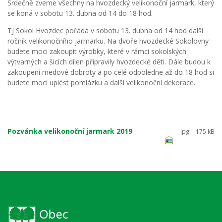
Srdečně zveme všechny na hvozdecký velikonoční jarmark, který
se koná v sobotu 13. dubna od 14 do 18 hod.
TJ Sokol Hvozdec pořádá v sobotu 13. dubna od 14 hod další
ročník velikonočního jarmarku. Na dvoře hvozdecké Sokolovny
budete moci zakoupit výrobky, které v rámci sokolských
výtvarných a šicích dílen připravily hvozdecké děti. Dále budou k
zakoupení medové dobroty a po celé odpoledne až do 18 hod si
budete moci uplést pomlázku a další velikonoční dekorace.
Pozvánka velikonoční jarmark 2019
jpg
175 kB