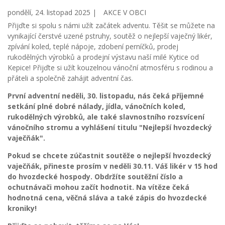
pondělí, 24. listopad 2025 |
AKCE V OBCI
Přijďte si spolu s námi užít začátek adventu. Těšit se můžete na
vynikající čerstvé uzené pstruhy, soutěž o nejlepší vaječný likér,
zpívání koled, teplé nápoje, zdobení perníčků, prodej
rukodělných výrobků a prodejní výstavu naší milé Kytice od
Kepice! Přijďte si užít kouzelnou vánoční atmosféru s rodinou a
přáteli a společně zahájit adventní čas.
První adventní neděli, 30. listopadu, nás čeká příjemné
setkání plné dobré nálady, jídla, vánočních koled,
rukodělných výrobků, ale také slavnostního rozsvícení
vánočního stromu a vyhlášení titulu "Nejlepší hvozdecký
vaječňák".
Pokud se chcete zúčastnit soutěže o nejlepší hvozdecký
vaječňák, přineste prosím v neděli 30.11. Váš likér v 15 hod
do hvozdecké hospody. Obdržíte soutěžní číslo a
ochutnávači mohou začít hodnotit. Na vítěze čeká
hodnotná cena, věčná sláva a také zápis do hvozdecké
kroniky!