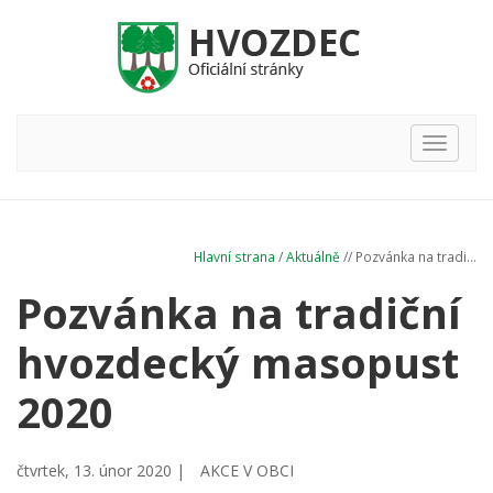
Hlavní
nabídka
Hlavní strana
/
Aktuálně
// Pozvánka na tradi...
Pozvánka na tradiční
hvozdecký masopust
2020
čtvrtek, 13. únor 2020 |
AKCE V OBCI