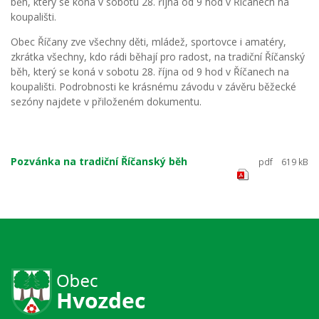
běh, který se koná v sobotu 28. října od 9 hod v Říčanech na
koupališti.
Obec Říčany zve všechny děti, mládež, sportovce i amatéry,
zkrátka všechny, kdo rádi běhají pro radost, na tradiční Říčanský
běh, který se koná v sobotu 28. října od 9 hod v Říčanech na
koupališti. Podrobnosti ke krásnému závodu v závěru běžecké
sezóny najdete v přiloženém dokumentu.
Pozvánka na tradiční Říčanský běh
pdf
619 kB