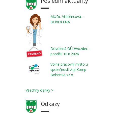
Poslední aktuality
MUDr. Vildomcová -
DOVOLENÁ
Dovolená OÚ Hvozdec -
pondělí 10.8.2026
Volné pracovní místo u
společnosti AgriKomp
Bohemia s.r.o.
Všechny články >
Odkazy