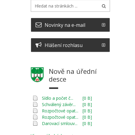
Novinky na e-mail
Hlášení rozhlasu
Nově na úřední
desce
Sídlo a počet č...
[0 B]
Schválený závěr...
[0 B]
Rozpočtové opat...
[0 B]
Rozpočtové opat...
[0 B]
Darovací smlouv...
[0 B]