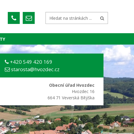
TY
+420 549 420 169
starosta@hvozdec.cz
Obecní úřad Hvozdec
Hvozdec 16
664 71 Veverská Bítýška