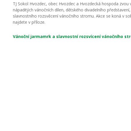
TJ Sokol Hvozdec, obec Hvozdec a Hvozdecká hospoda zvou vše
nápaditých vánočních dílen, dětského divadelního představení,
slavnostního rozsvěcení vánočního stromu. Akce se koná v s
najdete v příloze.
Vánoční jarmamrk a slavnostní rozsvícení vánočního st