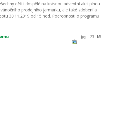
chny děti i dospělé na krásnou adventní akci plnou
 vánočního prodejního jarmarku, ale také zdobení a
obotu 30.11.2019 od 15 hod. Podrobnosti o programu
romu
jpg
231 kB