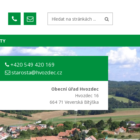
TY
+420 549 420 169
starosta@hvozdec.cz
Obecní úřad Hvozdec
Hvozdec 16
664 71 Veverská Bítýška