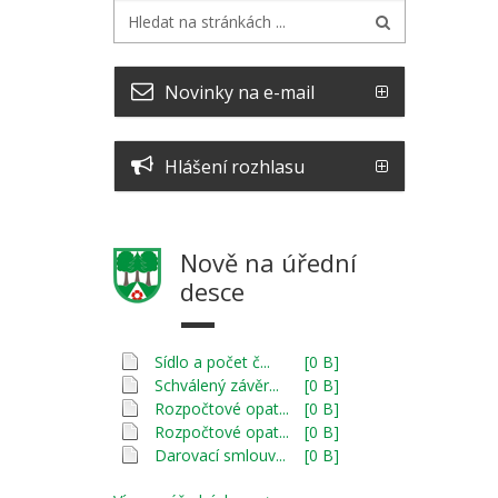
Novinky na e-mail
Hlášení rozhlasu
Nově na úřední
desce
Sídlo a počet č...
[0 B]
Schválený závěr...
[0 B]
Rozpočtové opat...
[0 B]
Rozpočtové opat...
[0 B]
Darovací smlouv...
[0 B]